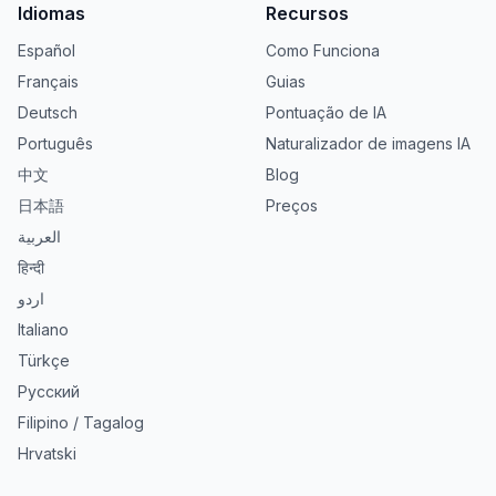
Idiomas
Recursos
Español
Como Funciona
Français
Guias
Deutsch
Pontuação de IA
Português
Naturalizador de imagens IA
中文
Blog
日本語
Preços
العربية
हिन्दी
اردو
Italiano
Türkçe
Русский
Filipino / Tagalog
Hrvatski