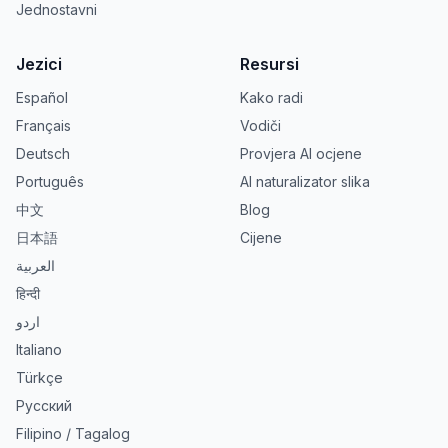
Jednostavni
Jezici
Resursi
Español
Kako radi
Français
Vodiči
Deutsch
Provjera AI ocjene
Português
AI naturalizator slika
中文
Blog
日本語
Cijene
العربية
हिन्दी
اردو
Italiano
Türkçe
Русский
Filipino / Tagalog