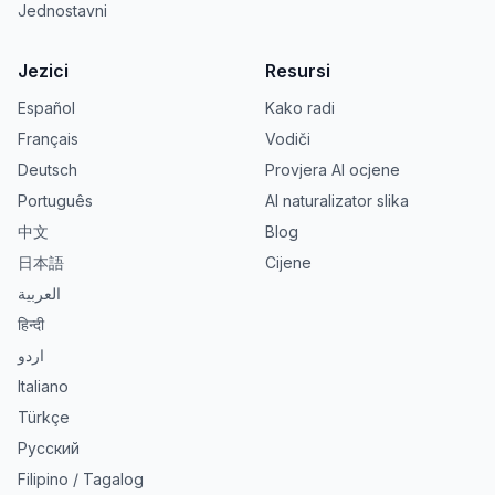
Jednostavni
Jezici
Resursi
Español
Kako radi
Français
Vodiči
Deutsch
Provjera AI ocjene
Português
AI naturalizator slika
中文
Blog
日本語
Cijene
العربية
हिन्दी
اردو
Italiano
Türkçe
Русский
Filipino / Tagalog