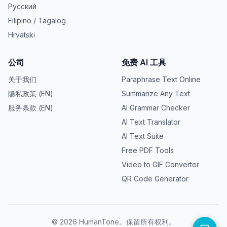
Русский
Filipino / Tagalog
Hrvatski
公司
免费 AI 工具
关于我们
Paraphrase Text Online
隐私政策 (EN)
Summarize Any Text
服务条款 (EN)
AI Grammar Checker
AI Text Translator
AI Text Suite
Free PDF Tools
Video to GIF Converter
QR Code Generator
© 2026 HumanTone。保留所有权利。