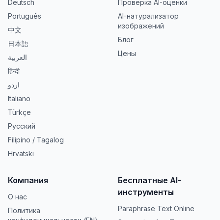
Deutsch
Проверка AI-оценки
Português
AI-натурализатор
изображений
中文
Блог
日本語
Цены
العربية
हिन्दी
اردو
Italiano
Türkçe
Русский
Filipino / Tagalog
Hrvatski
Компания
Бесплатные AI-
инструменты
О нас
Paraphrase Text Online
Политика