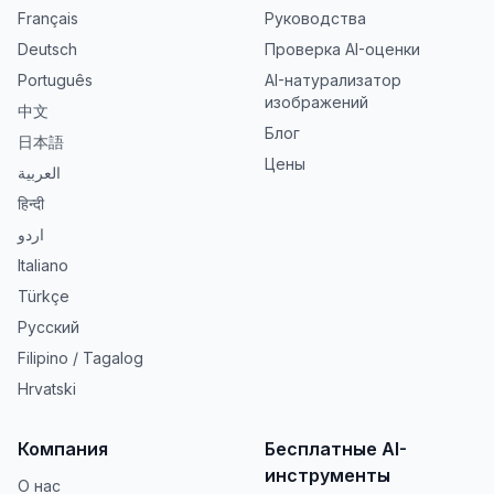
Français
Руководства
Deutsch
Проверка AI-оценки
Português
AI-натурализатор
изображений
中文
Блог
日本語
Цены
العربية
हिन्दी
اردو
Italiano
Türkçe
Русский
Filipino / Tagalog
Hrvatski
Компания
Бесплатные AI-
инструменты
О нас