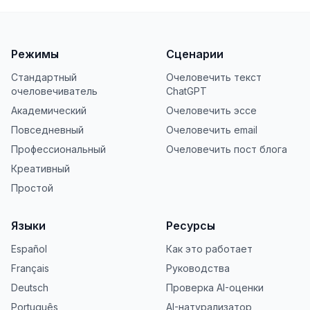
Режимы
Сценарии
Стандартный
Очеловечить текст
очеловечиватель
ChatGPT
Академический
Очеловечить эссе
Повседневный
Очеловечить email
Профессиональный
Очеловечить пост блога
Креативный
Простой
Языки
Ресурсы
Español
Как это работает
Français
Руководства
Deutsch
Проверка AI-оценки
Português
AI-натурализатор