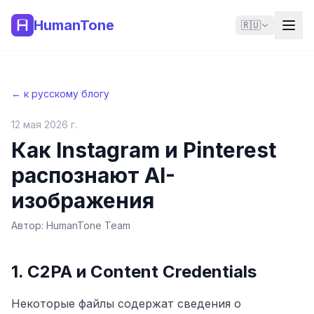
HumanTone
🇷🇺
← к русскому блогу
12 мая 2026 г.
Как Instagram и Pinterest
распознают AI-
изображения
Автор:
HumanTone Team
1. C2PA и Content Credentials
Некоторые файлы содержат сведения о