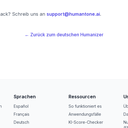
back? Schreib uns an
support@humantone.ai
.
← Zurück zum deutschen Humanizer
Sprachen
Ressourcen
U
n
Español
So funktioniert es
Üb
Français
Anwendungsfälle
Da
Deutsch
KI-Score-Checker
Nu
(E