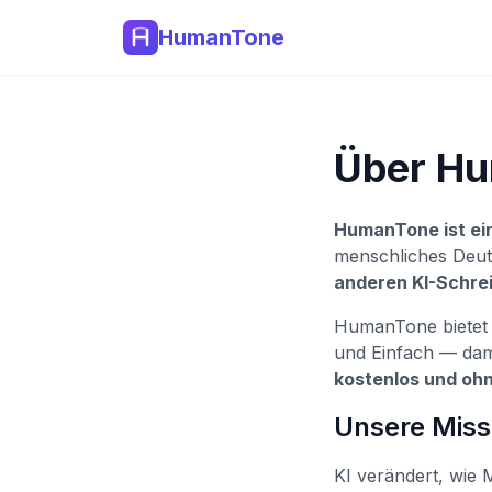
HumanTone
Über H
HumanTone ist ei
menschliches Deuts
anderen KI-Schre
HumanTone biete
und Einfach — dami
kostenlos und oh
Unsere Miss
KI verändert, wie 