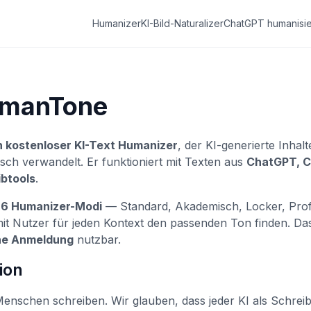
Humanizer
KI-Bild-Naturalizer
ChatGPT humanisi
umanTone
n kostenloser KI-Text Humanizer
, der KI-generierte Inhalt
ch verwandelt. Er funktioniert mit Texten aus
ChatGPT, C
ibtools
.
t
6 Humanizer-Modi
— Standard, Akademisch, Locker, Profe
t Nutzer für jeden Kontext den passenden Ton finden. Das
ne Anmeldung
nutzbar.
ion
Menschen schreiben. Wir glauben, dass jeder KI als Schreib