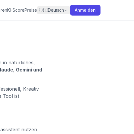
eren
KI-Score
Preise
🇩🇪
Deutsch
Anmelden
e in natürliches,
laude, Gemini und
ssionell, Kreativ
 Tool ist
assistent nutzen