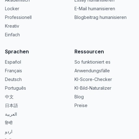
Locker
E-Mail humanisieren
Professionell
Blogbeitrag humanisieren
Kreativ
Einfach
Sprachen
Ressourcen
Español
So funktioniert es
Français
Anwendungsfälle
Deutsch
KI-Score-Checker
Português
KI-Bild-Naturalizer
中文
Blog
日本語
Preise
العربية
हिन्दी
اردو