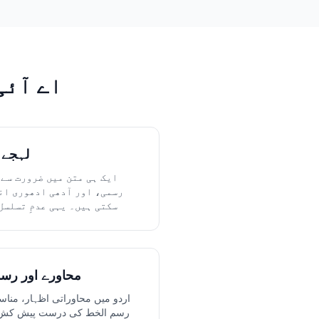
اے آئی
لہجے ا
ایک ہی متن میں ضرورت سے
رسمی، اور آدھی ادھوری ان
سکتی ہیں۔ یہی عدمِ تسلسل
محاورے اور رس
اردو میں محاوراتی اظہار، مناسب
رسم الخط کی درست پیش کش بہ