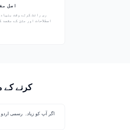
اصل مف
ری رائٹ کرتے وقت بنیاد
اصطلاحات اور متن کے مقصد ک
اردو متن کو بہتر انداز میں e
اگر آپ کو زیادہ رسمی اردو