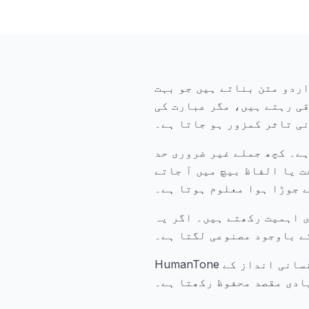
ردو متن بناتے ہیں جو بہت
ی رہتے ہیں، مگر عبارت کی
ی تاثر کمزور ہو جاتا ہے۔
ہے۔ کچھ جملے غیر ضروری حد
ت یا الفاظ بیچ میں آ جاتے
ے جوڑا ہوا معلوم ہوتا ہے۔
ی اہمیت رکھتے ہیں۔ اگر یہ
کے باوجود مصنوعی لگتا ہے۔
HumanTone ان مسائل کو کم کرنے میں مدد کرتا ہے۔ یہ اردو متن کو زیادہ فطری، صاف اور انسانی انداز کے
یادی مقصد محفوظ رکھتا ہے۔