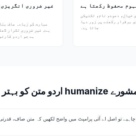
ہوم محفوظ رکھتا ہے
غیر ضروری انگریزی 
ی خیال، دعوے، نام، تکنیکی
و برقرار رکھنے پر زور دیا
جاتا ہے۔
ہے، غیر ضروری تکرار گھٹ
ہے جو اردو قارئی
humaniz کرنے کے مشورے
 چاہیے تو اصل اے آئی پرامپٹ میں واضح لکھیں کہ متن صاف، قدر