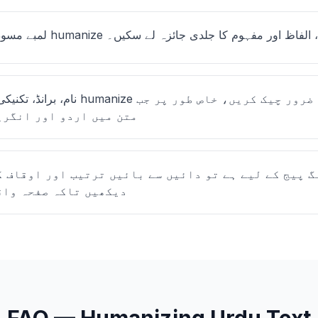
humanize کریں تاکہ آپ لہجے، الفاظ اور مفہوم کا جلدی جائزہ لے سکیں۔
نام، برانڈ، تکنیکی اصطلاحات اور اقتباس
متن میں اردو اور انگری
گ پیج کے لیے ہے تو دائیں سے بائیں ترتیب اور اوقاف ک
دیکھیں تاکہ صفحہ واق