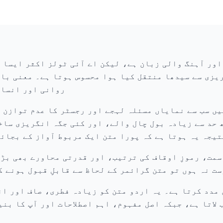
ور آہنگ والی زبان ہے، لیکن اے آئی ٹولز اکثر ایسا ا
یزی سے سیدھا منتقل کیا ہوا محسوس ہوتا ہے۔ معنی باق
روانی اور انسان
یں سب سے نمایاں مسئلہ لہجے اور رجسٹر کا عدم توازن 
 حد سے زیادہ بول چال والے، اور کئی جگہ انگریزی ساخ
تیجہ یہ ہوتا ہے کہ پورا متن ایک مربوط آواز کے بجائ
سمت، رموزِ اوقاف کی ترتیب، اور قدرتی محاورے بھی بڑ
ت نہ ہوں تو متن گرائمر کے لحاظ سے قابلِ قبول ہونے 
 لاتا ہے، جبکہ اصل مفہوم، اہم اصطلاحات اور آپ کا بن