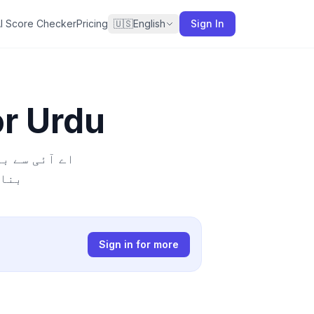
I Score Checker
Pricing
🇺🇸
English
Sign In
or
Urdu
بنات
Sign in for more