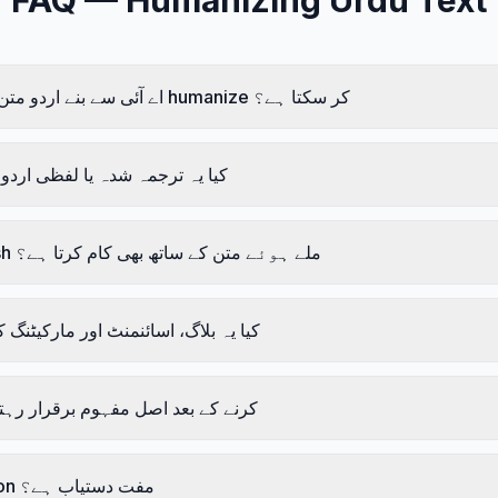
FAQ — Humanizing
Urdu
Text
کیا HumanTone اے آئی سے بنے اردو متن کو humanize کر سکتا ہے؟
کیا یہ ترجمہ شدہ یا لفظی اردو 
کیا یہ اردو اور English ملے ہوئے متن کے ساتھ بھی کام کرتا ہے؟
کیا یہ بلاگ، اسائنمنٹ اور مارکیٹنگ 
کیا humanize کرنے کے بعد اصل مفہوم برقرار ر
کیا اردو humanization مفت دستیاب ہے؟