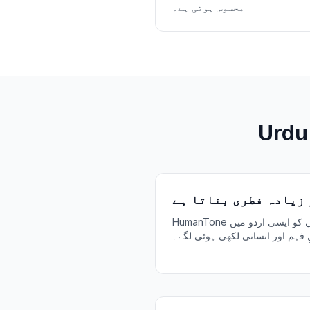
محسوس ہوتی ہے۔
 زیادہ فطری بناتا ہے
HumanTone سخت یا ترجمہ جیسے جملوں کو ایسی اردو میں
لِ فہم اور انسانی لکھی ہوئی لگے۔