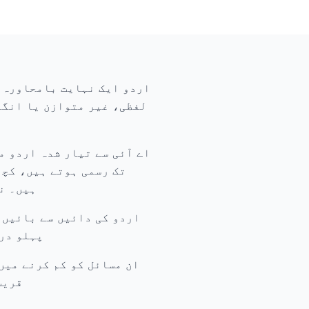
اردو ایک نہایت بامحاورہ ا
لفظی، غیر متوازن یا انگر
اے آئی سے تیار شدہ اردو م
تک رسمی ہوتے ہیں، کچھ
ہیں۔ ن
اردو کی دائیں سے بائیں 
پہلو درس
قریب