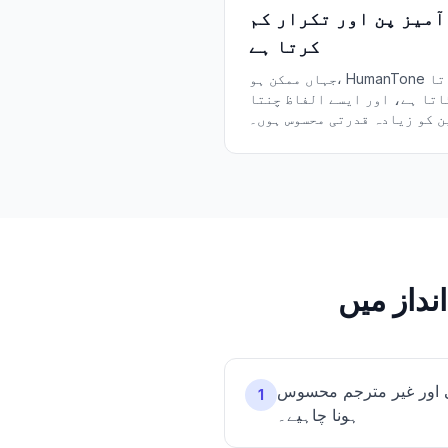
آمیز پن اور تکرار کم
کرتا ہے
جہاں ممکن ہو، HumanTone عبارت کو زیادہ صاف بناتا
اتا ہے، اور ایسے الفاظ چنتا
ن کو زیادہ قدرتی محسوس ہوں۔
تی اور غیر مترجم محسوس
1
ہونا چاہیے۔