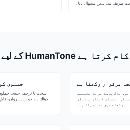
ت طریقے سے نہیں سنبھال پاتا۔
HumanTone کیسے کام کرتا ہے
جہ برقرار رکھتا ہے
جملوں کو
و، بلاگ پوسٹ ہو یا تعلیمی
سب اور یکساں انداز برقرار
ڈھالتا ہے جو زیادہ رواں، قاب
رکھنے میں مدد دیتا ہے۔