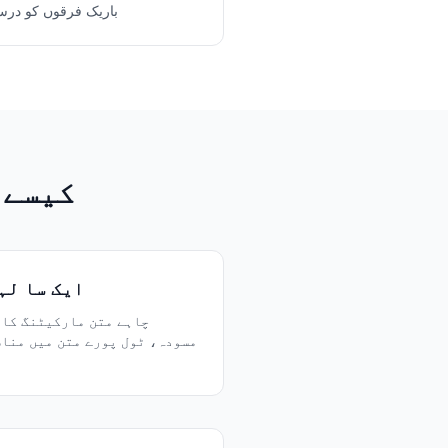
باریک فرقوں کو درس
Urdu کے لیے 
ایک سا لہ
چاہے متن مارکیٹنگ کا ہ
مسودہ، ٹول پورے متن میں منا