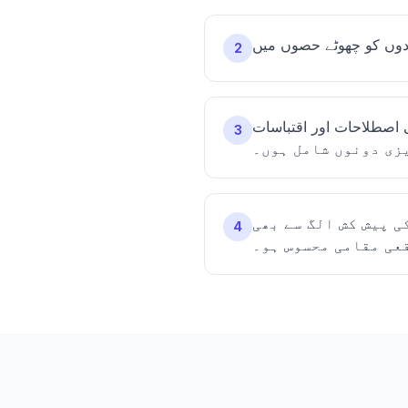
2
ات humanize کرنے کے بعد ایک بار ضرور چیک کریں، خاص طور پر جب
3
زی دونوں شامل ہوں۔
ی پیش کش الگ سے بھی
4
عی مقامی محسوس ہو۔