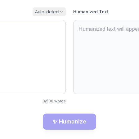
Auto-detect
Humanized Text
Humanized text will appea
0
/
500
words
✨ Humanize