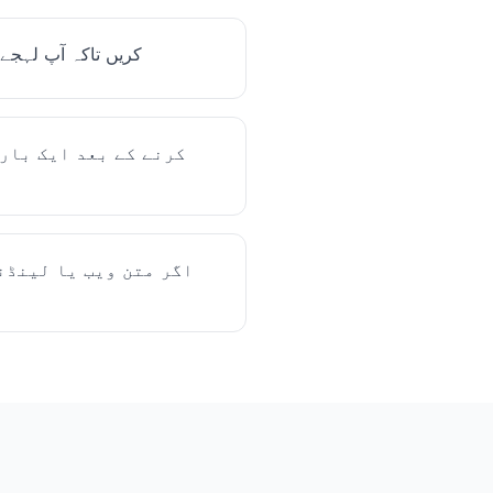
لمبے مسودوں کو چھوٹے حصوں میں 
اگر متن ویب یا لینڈن