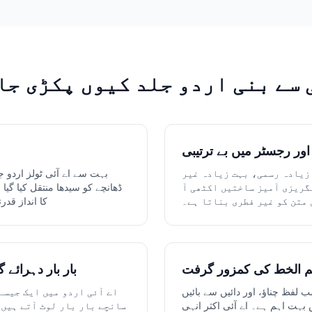
 سے بنی اردو جلد کیوں پکڑی جا
ور رجسٹر میں بے ترتیبی
 زیادہ رسمی، بہت زیادہ غیر
بہت سے اے آئی ٹولز اردو ج
گریزی آمیز ساختیں اکٹھی آ
ڈھانچے کو سیدھا منتقل کیا گیا
 متن کو غیر فطری بناتا ہے۔
کا انداز قدر
م الخط کی کمزور گرفت
بار بار دہرائے 
 لفظ چناؤ، اور دائیں سے بائیں
اے آئی اردو میں ایک جیسے
ت اہم ہے۔ اے آئی اکثر انہی
سانچے بار بار لوٹ آتے ہیں۔