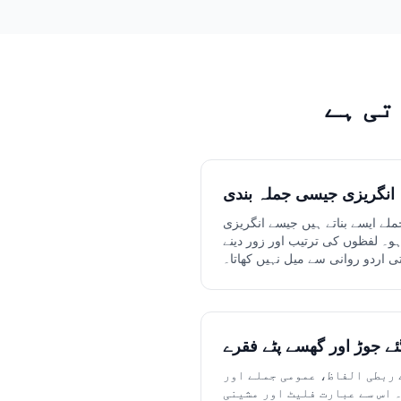
تی ہے
انگریزی جیسی جملہ بندی
ملے ایسے بناتے ہیں جیسے انگریزی
 ہو۔ لفظوں کی ترتیب اور زور دینے
تی اردو روانی سے میل نہیں کھاتا۔
گئے جوڑ اور گھسے پٹے فقرے
 ربطی الفاظ، عمومی جملے اور
 اس سے عبارت فلیٹ اور مشینی