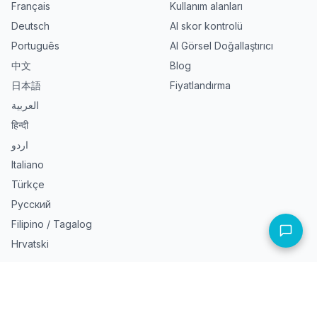
Français
Kullanım alanları
Deutsch
AI skor kontrolü
Português
AI Görsel Doğallaştırıcı
中文
Blog
日本語
Fiyatlandırma
العربية
हिन्दी
اردو
Italiano
Türkçe
Русский
Filipino / Tagalog
Hrvatski
Şirket
Ücretsiz AI araçları
Hakkımızda
Paraphrase Text Online