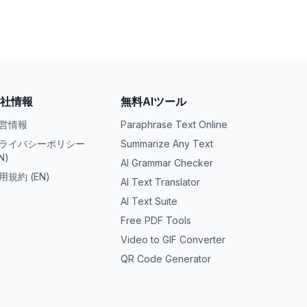
社情報
無料AIツール
営情報
Paraphrase Text Online
ライバシーポリシー
Summarize Any Text
N)
AI Grammar Checker
用規約 (EN)
AI Text Translator
AI Text Suite
Free PDF Tools
Video to GIF Converter
QR Code Generator