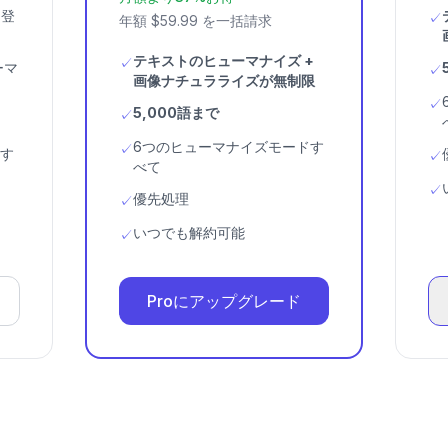
（登
✓
年額 $59.99 を一括請求
テキストのヒューマナイズ +
✓
ーマ
✓
画像ナチュラライズが無制限
✓
5,000語まで
✓
6つのヒューマナイズモードす
✓
ドす
✓
べて
✓
優先処理
✓
いつでも解約可能
✓
Proにアップグレード