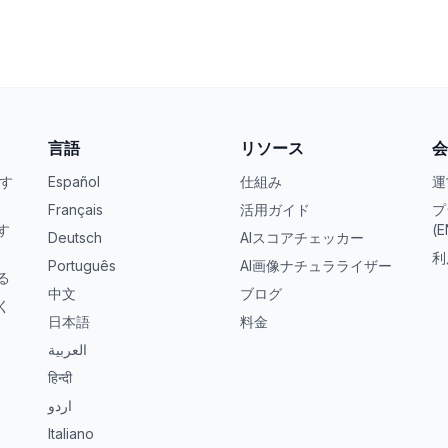
言語
リソース
会
くす
Español
仕組み
運
Français
活用ガイド
プ
す
(E
Deutsch
AIスコアチェッカー
利
Português
AI画像ナチュラライザー
る
中文
ブログ
く
日本語
料金
العربية
हिन्दी
اردو
Italiano