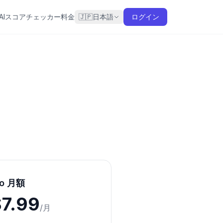
AIスコアチェッカー
料金
🇯🇵
日本語
ログイン
ro 月額
7.99
/月