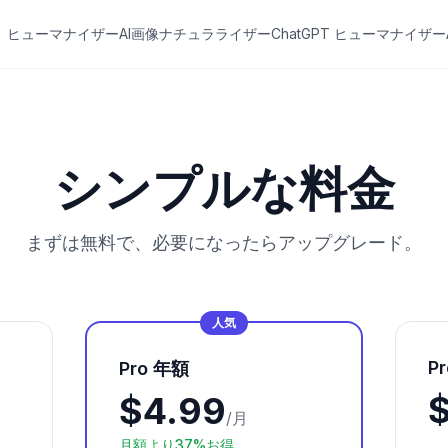
ヒューマナイザー
AI画像ナチュラライザー
ChatGPT ヒューマナイザー
シンプルな料金
まずは無料で、必要になったらアップグレード。
人気
P
Pro 年額
$
$4.99
/月
月額より37%お得