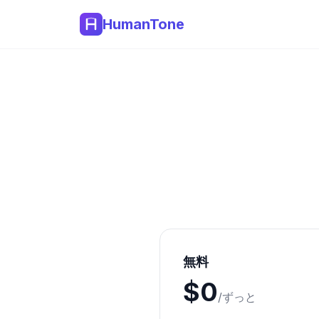
HumanTone
無料
$0
/ずっと