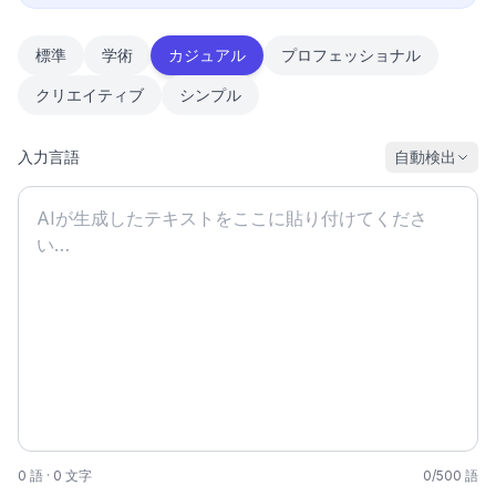
標準
学術
カジュアル
プロフェッショナル
クリエイティブ
シンプル
入力言語
自動検出
0
語
·
0
文字
0
/
500
語