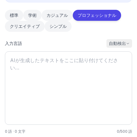
標準
学術
カジュアル
プロフェッショナル
クリエイティブ
シンプル
入力言語
自動検出
0
語
·
0
文字
0
/
500
語