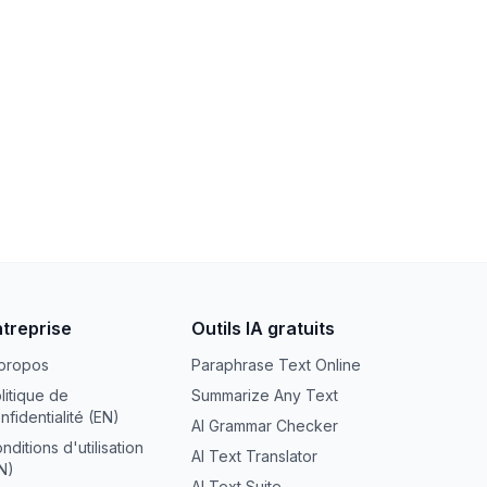
ntreprise
Outils IA gratuits
propos
Paraphrase Text Online
litique de
Summarize Any Text
nfidentialité (EN)
AI Grammar Checker
nditions d'utilisation
AI Text Translator
N)
AI Text Suite