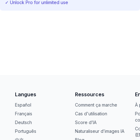
✓
Unlock Pro for unlimited use
Langues
Ressources
E
Español
Comment ça marche
À 
Français
Cas d'utilisation
Po
co
Deutsch
Score d’IA
Co
Português
Naturaliseur d’images IA
(E
中文
Blog