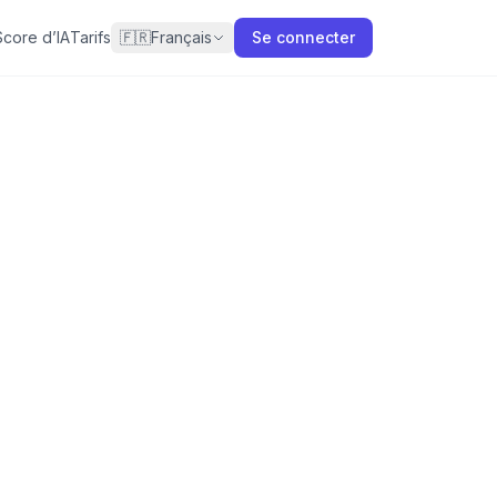
Score d’IA
Tarifs
🇫🇷
Français
Se connecter