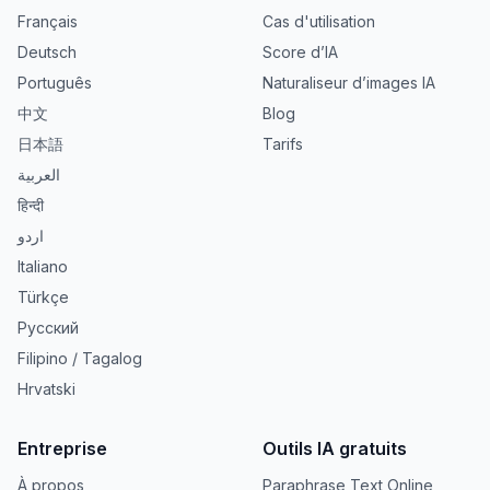
Français
Cas d'utilisation
Deutsch
Score d’IA
Português
Naturaliseur d’images IA
中文
Blog
日本語
Tarifs
العربية
हिन्दी
اردو
Italiano
Türkçe
Русский
Filipino / Tagalog
Hrvatski
Entreprise
Outils IA gratuits
À propos
Paraphrase Text Online