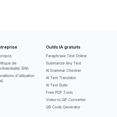
ntreprise
Outils IA gratuits
propos
Paraphrase Text Online
litique de
Summarize Any Text
nfidentialité (EN)
AI Grammar Checker
nditions d'utilisation
AI Text Translator
N)
AI Text Suite
Free PDF Tools
Video to GIF Converter
QR Code Generator