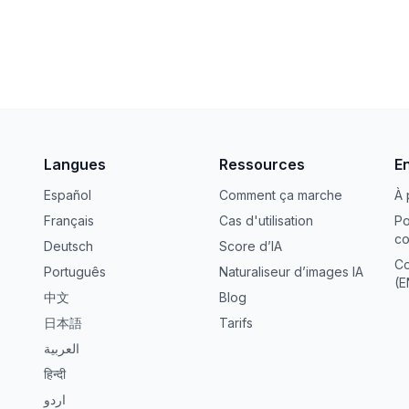
Langues
Ressources
E
Español
Comment ça marche
À 
Français
Cas d'utilisation
Po
co
Deutsch
Score d’IA
Co
Português
Naturaliseur d’images IA
(E
中文
Blog
日本語
Tarifs
العربية
हिन्दी
اردو