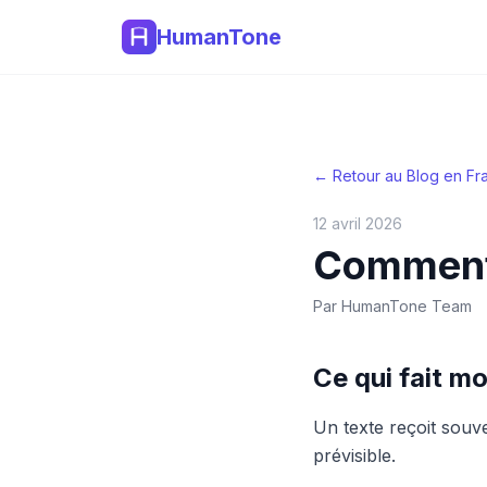
HumanTone
← Retour au Blog en Fr
12 avril 2026
Comment 
Par
HumanTone Team
Ce qui fait mo
Un texte reçoit souve
prévisible.