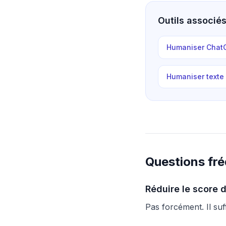
Outils associé
Humaniser Chat
Humaniser text
Questions fr
Réduire le score d’
Pas forcément. Il suff