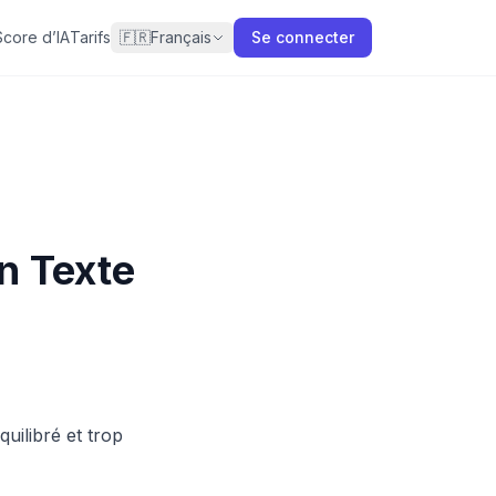
Score d’IA
Tarifs
🇫🇷
Français
Se connecter
n Texte
uilibré et trop