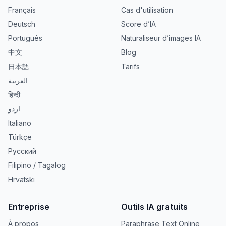
Français
Cas d'utilisation
Deutsch
Score d’IA
Português
Naturaliseur d’images IA
中文
Blog
日本語
Tarifs
العربية
हिन्दी
اردو
Italiano
Türkçe
Русский
Filipino / Tagalog
Hrvatski
Entreprise
Outils IA gratuits
À propos
Paraphrase Text Online